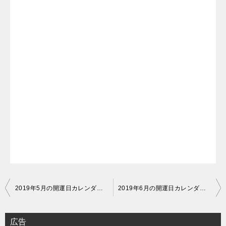
投
2019年5月の開運日カレンダー｜3、5、17、19、31日が大吉
2019年6月の開運日カレンダー｜上半期最大の金運吉日は26日！
稿
広告
ナ