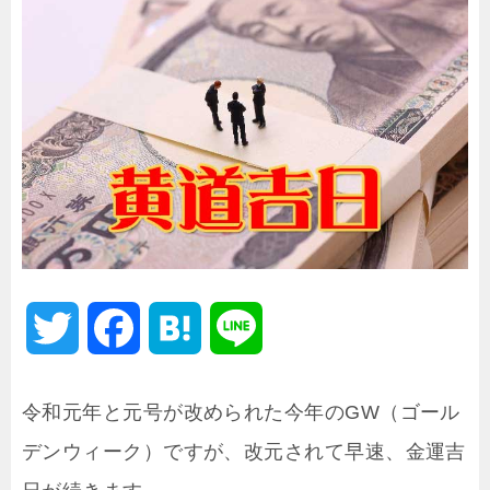
T
F
H
L
w
a
a
i
令和元年と元号が改められた今年のGW（ゴール
i
c
t
n
デンウィーク）ですが、改元されて早速、金運吉
t
e
e
e