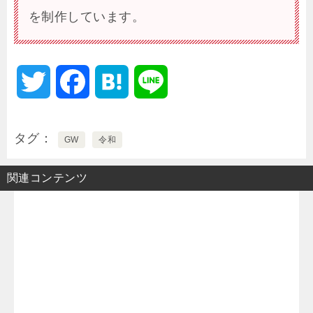
を制作しています。
T
F
H
L
w
a
a
i
タグ
GW
令和
i
c
t
n
関連コンテンツ
t
e
e
e
t
b
n
e
o
a
r
o