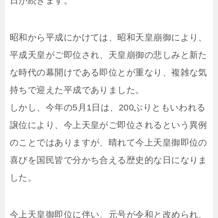
日が続きます。
t
b
n
昭和から平成にかけては、昭和天皇崩御により、
e
o
a
平成天皇がご即位され、天皇崩御の悲しみと新た
r
o
な時代の幕開けである即位とが重なり、複雑な気
持ちで迎えた平成でありました。
k
しかし、今年の5月1日は、200ぶりともいわれる
譲位により、今上天皇がご即位されるという異例
のことではありますが、晴れて今上天皇御即位の
喜びを国民皆で分かち合える歴史的な日になりま
した。
今上天皇御即位に伴い、元号が令和と改められ、