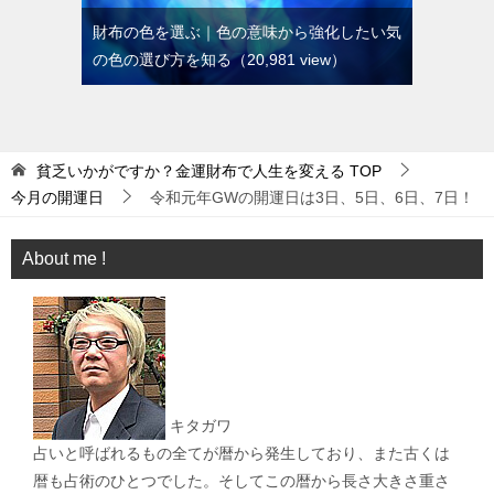
財布の色を選ぶ｜色の意味から強化したい気
の色の選び方を知る
（20,981 view）
貧乏いかがですか？金運財布で人生を変える
TOP
今月の開運日
令和元年GWの開運日は3日、5日、6日、7日！
About me !
キタガワ
占いと呼ばれるもの全てが暦から発生しており、また古くは
暦も占術のひとつでした。そしてこの暦から長さ大きさ重さ