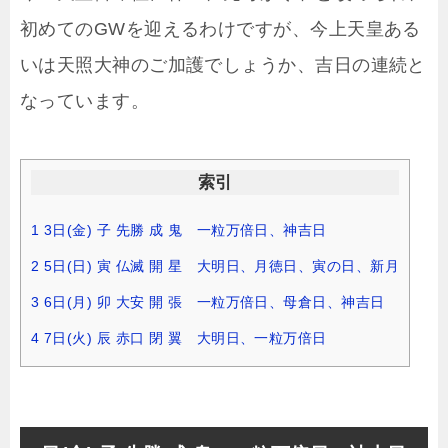
初めてのGWを迎えるわけですが、今上天皇ある
いは天照大神のご加護でしょうか、吉日の連続と
なっています。
索引
1
3日(金) 子 先勝 成 鬼 一粒万倍日、神吉日
2
5日(日) 寅 仏滅 開 星 大明日、月徳日、寅の日、新月
3
6日(月) 卯 大安 開 張 一粒万倍日、母倉日、神吉日
4
7日(火) 辰 赤口 閉 翼 大明日、一粒万倍日