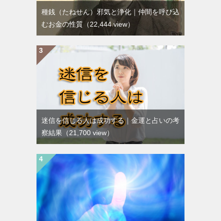
種銭（たねせん）邪気と浄化｜仲間を呼び込
むお金の性質
（22,444 view）
迷信を信じる人は成功する｜金運と占いの考
察結果
（21,700 view）